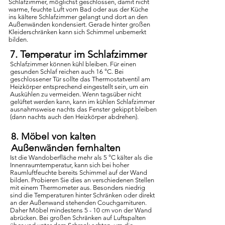
Schlafzimmer, möglichst geschlossen, damit nicht
warme, feuchte Luft vom Bad oder aus der Küche
ins kältere Schlafzimmer gelangt und dort an den
Außenwänden kondensiert. Gerade hinter großen
Kleiderschränken kann sich Schimmel unbemerkt
bilden.
7. Temperatur im Schlafzimmer
Schlafzimmer können kühl bleiben. Für einen
gesunden Schlaf reichen auch 16 °C. Bei
geschlossener Tür sollte das Thermostatventil am
Heizkörper entsprechend eingestellt sein, um ein
Auskühlen zu vermeiden. Wenn tagsüber nicht
gelüftet werden kann, kann im kühlen Schlafzimmer
ausnahmsweise nachts das Fenster gekippt bleiben
(dann nachts auch den Heizkörper abdrehen).
8. Möbel von kalten
Außenwänden fernhalten
Ist die Wandoberfläche mehr als 5 °C kälter als die
Innenraumtemperatur, kann sich bei hoher
Raumluftfeuchte bereits Schimmel auf der Wand
bilden. Probieren Sie dies an verschiedenen Stellen
mit einem Thermometer aus. Besonders niedrig
sind die Temperaturen hinter Schränken oder direkt
an der Außenwand stehenden Couchgarnituren.
Daher Möbel mindestens 5 - 10 cm von der Wand
abrücken. Bei großen Schränken auf Luftspalten