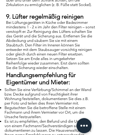
über und unter dem Schrank achten, um die
Zirkulation zu ermöglichen (z. B. Füße statt Sockel).
9. Lüfter regelmäßig reinigen
Bei Lüftungsgeräten in Küche oder Badezimmer
mindestens 1 - 2 x im Jahr den Filter reinigen – sonst
verstopft er. Zur Reinigung des Lüfters schalten Sie
das Gerät und die Sicherung aus. Entfernen Sie die
Abdeckung und säubern Sie sie mit einem
Staubtuch. Den Filter im Inneren können Sie
entweder mit dem Staubsauger vorsichtig reinigen
oder gleich durch einen neuen Filter ersetzen.
Setzen Sie am Ende alles in umgekehrter
Reihenfolge wieder zusammen. Erst dann sollten
Sie die Sicherung wieder einschalten.
Handlungsempfehlung für
Eigentümer und Mieter:
Sollten Sie eine Verfärbung/Schimmel an der Wand
bzw. Decke aufgrund von Feuchtigkeit ihrer
Wohnung feststellen, dokumentieren Sie dies z.B.
per Foto und teilen dies Ihren Vermieter mit.
Begutachten Sie die betroffene Stelle mit einem
Fachmann und ihrem Vermieter vor Ort, um die
Ursache festzustellen.
Es ist zu empfehlen, den Befund und die Ursache
von einem Fachmann/Sachverständigen schriftlich
dokumentieren zu lassen. Die Hausverwaltung gibt
Ihnen gerne Empfehlungen zu entsprechenden