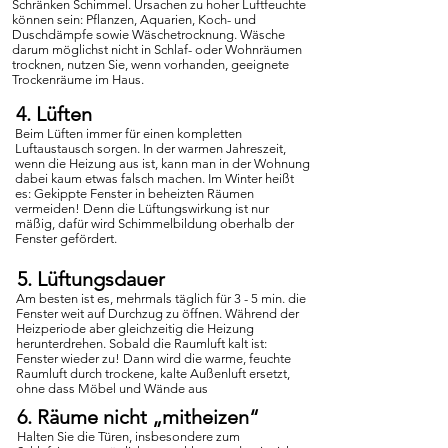
Schränken Schimmel. Ursachen zu hoher Luftfeuchte
können sein: Pflanzen, Aquarien, Koch- und
Duschdämpfe sowie Wäschetrocknung. Wäsche
darum möglichst nicht in Schlaf- oder Wohnräumen
trocknen, nutzen Sie, wenn vorhanden, geeignete
Trockenräume im Haus.
4. Lüften
Beim Lüften immer für einen kompletten
Luftaustausch sorgen. In der warmen Jahreszeit,
wenn die Heizung aus ist, kann man in der Wohnung
dabei kaum etwas falsch machen. Im Winter heißt
es: Gekippte Fenster in beheizten Räumen
vermeiden! Denn die Lüftungswirkung ist nur
mäßig, dafür wird Schimmelbildung oberhalb der
Fenster gefördert.
5. Lüftungsdauer
Am besten ist es, mehrmals täglich für 3 - 5 min. die
Fenster weit auf Durchzug zu öffnen. Während der
Heizperiode aber gleichzeitig die Heizung
herunterdrehen. Sobald die Raumluft kalt ist:
Fenster wieder zu! Dann wird die warme, feuchte
Raumluft durch trockene, kalte Außenluft ersetzt,
ohne dass Möbel und Wände aus
6. Räume nicht „mitheizen“
Halten Sie die Türen, insbesondere zum