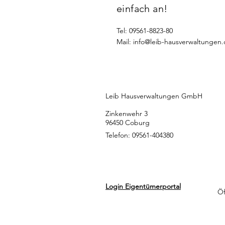
einfach an!
Tel: 09561-8823-80
Mail:
info@leib-hausverwaltungen
Leib Hausverwaltungen GmbH
un
Zinkenwehr 3
96450 Coburg
Telefon: 09561-404380
Login Eigentümerportal
Öf
un
Mi